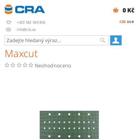
0 Kč
CZK
EUR
+420 582 369 806
info@cra.as
Maxcut
Neohodnoceno