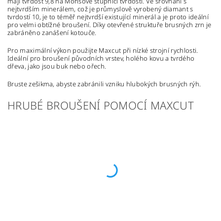
mají tvrdost 9,8 na Mohsově stupnici tvrdosti. Ve srovnání s
nejtvrdším minerálem, což je průmyslově vyrobený diamant s
tvrdostí 10, je to téměř nejtvrdší existující minerál a je proto ideální
pro velmi obtížné broušení. Díky otevřené struktuře brusných zrn je
zabráněno zanášení kotouče.
Pro maximální výkon použijte Maxcut při nízké strojní rychlosti.
Ideální pro broušení původních vrstev, holého kovu a tvrdého
dřeva, jako jsou buk nebo ořech.
Bruste zešikma, abyste zabránili vzniku hlubokých brusných rýh.
HRUBÉ BROUŠENÍ POMOCÍ MAXCUT