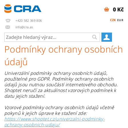
0 Kč
CZK
EUR
+420 582 369 806
info@cra.as
Podmínky ochrany osobních
údajů
Univerzální podmínky ochrany osobních údajů,
použitelné pro GDPR. Podmínky ochrany osobních
údajů jsou nutnou součástí internetového obchodu.
Shoptet neručí za aktuálnost vzorových podmínek k
datu jejich stažení.
Vzorové podmínky ochrany osobních údajů včetně
pokynů k jejich úprave ke stažení zde:
https://www.shoptet.cz/univerzalni-podminky-
ochrany-osobnich-udaju/