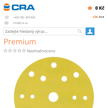
0 Kč
CZK
EUR
+420 582 369 806
info@cra.as
Premium
Neohodnoceno