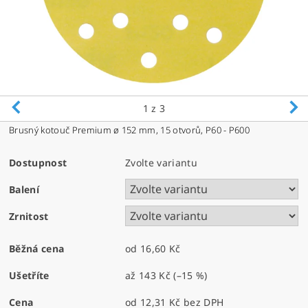
1
z 3
Brusný kotouč Premium ø 152 mm, 15 otvorů, P60 - P600
Dostupnost
Zvolte variantu
Balení
Zrnitost
Běžná cena
od 16,60 Kč
Ušetříte
až
143 Kč
(–15 %)
Cena
od 12,31 Kč
bez DPH