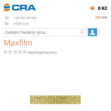
0 Kč
CZK
EUR
+420 582 369 806
info@cra.as
Maxfilm
Neohodnoceno