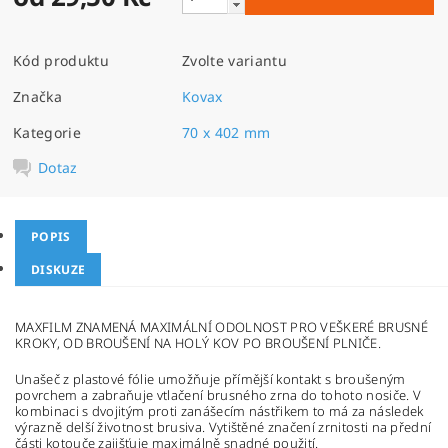
Kód produktu
Zvolte variantu
Značka
Kovax
Kategorie
70 x 402 mm
Dotaz
POPIS
DISKUZE
MAXFILM ZNAMENÁ MAXIMÁLNÍ ODOLNOST PRO VEŠKERÉ BRUSNÉ
KROKY, OD BROUŠENÍ NA HOLÝ KOV PO BROUŠENÍ PLNIČE.
Unašeč z plastové fólie umožňuje přímější kontakt s broušeným
povrchem a zabraňuje vtlačení brusného zrna do tohoto nosiče. V
kombinaci s dvojitým proti zanášecím nástřikem to má za následek
výrazně delší životnost brusiva. Vytištěné značení zrnitosti na přední
části kotouče zajišťuje maximálně snadné použití.