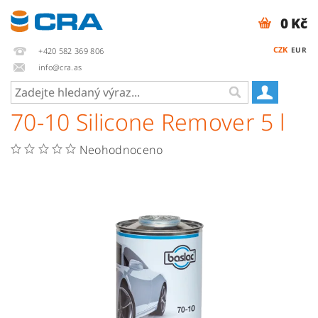
0 Kč
CZK
EUR
+420 582 369 806
info@cra.as
70-10 Silicone Remover 5 l
Neohodnoceno