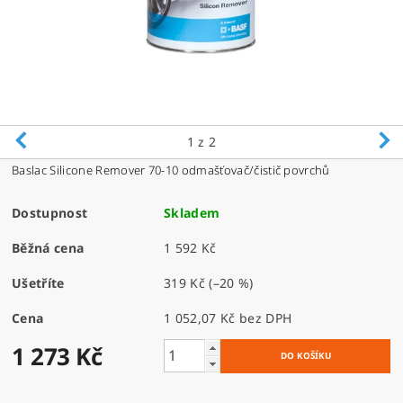
1
z 2
Baslac Silicone Remover 70-10 odmašťovač/čistič povrchů
Dostupnost
Skladem
Běžná cena
1 592 Kč
Ušetříte
319 Kč
(–20 %)
Cena
1 052,07 Kč bez DPH
1 273 Kč