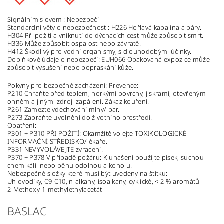
Signálním slovem : Nebezpečí
Standardní věty o nebezpečnosti: H226 Hořlavá kapalina a páry.
H304 Při požití a vniknutí do dýchacích cest může způsobit smrt.
H336 Může způsobit ospalost nebo závratě.
H412 Škodlivý pro vodní organismy, s dlouhodobými účinky.
Doplňkové údaje o nebezpečí: EUH066 Opakovaná expozice může
způsobit vysušení nebo popraskání kůže.
Pokyny pro bezpečné zacházení: Prevence:
P210 Chraňte před teplem, horkými povrchy, jiskrami, otevřeným
ohněm a jinými zdroji zapálení. Zákaz kouření.
P261 Zamezte vdechování mlhy/ par.
P273 Zabraňte uvolnění do životního prostředí.
Opatření:
P301 + P310 PŘI POŽITÍ: Okamžitě volejte TOXIKOLOGICKÉ
INFORMAČNÍ STŘEDISKO/lékaře.
P331 NEVYVOLÁVEJTE zvracení.
P370 + P378 V případě požáru: K uhašení použijte písek, suchou
chemikálii nebo pěnu odolnou alkoholu.
Nebezpečné složky které musí být uvedeny na štítku:
Uhlovodíky, C9-C10, n-alkany, isoalkany, cyklické, < 2 % aromátů
2-Methoxy-1-methylethylacetát
BASLAC