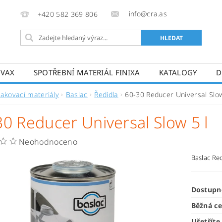
info@cra.as
+420 582 369 806
OVAX
SPOTŘEBNÍ MATERIÁL FINIXA
KATALOGY
D
Lakovací materiály
Baslac
Ředidla
60-30 Reducer Universal Slow
30 Reducer Universal Slow 5 l
Neohodnoceno
Baslac Re
Dostupn
Běžná c
Ušetříte