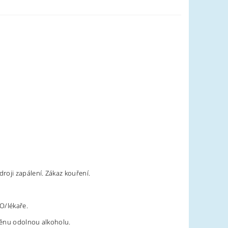
.
roji zapálení. Zákaz kouření.
O/lékaře.
pěnu odolnou alkoholu.