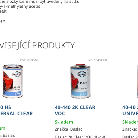
é složky které musí být uvedeny na štítku:
y-1-methylethylacetát
etát
zen
VISEJÍCÍ PRODUKTY
Kód:
50593869
Kód:
50400360
50 HS
40-440 2K CLEAR
40-40
ERSAL CLEAR
VOC
UNIV
Skladem
Sklad
dem
Značka:
Baslac
Značka:
a:
Baslac
Baslac 2K Clear VOC 40-440
Baslac 2