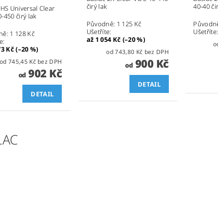
čirý lak
40-40 čir
 HS Universal Clear
-450 čirý lak
Původně:
1 125 Kč
Původn
Ušetříte
:
Ušetříte
ně:
1 128 Kč
až 1 054 Kč (–20 %)
te
:
73 Kč (–20 %)
od 743,80 Kč bez DPH
900 Kč
od 745,45 Kč bez DPH
od
902 Kč
od
DETAIL
DETAIL
LAC