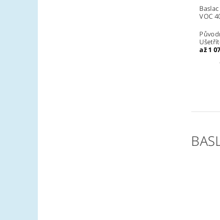
Baslac
VOC 40
Původ
Ušetří
až 1 0
BAS