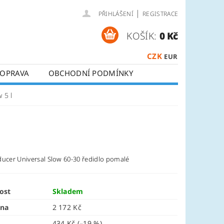
|
PŘIHLÁŠENÍ
REGISTRACE
KOŠÍK:
0 Kč
CZK
EUR
OPRAVA
OBCHODNÍ PODMÍNKY
 5 l
ducer Universal Slow 60-30 ředidlo pomalé
ost
Skladem
ena
2 172 Kč
434 Kč
(–19 %)