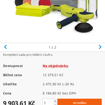
1
z 2
Kompletní sada pro leštění v kufru
Dostupnost
Na objednávku
Běžná cena
12 379,51 Kč
Ušetříte
2 475,90 Kč
(–20 %)
Cena
8 184,80 Kč bez DPH
9 903,61 Kč