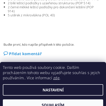
2 bílé lešticí podložky s uzavřenou strukturou (POP 514)
2 černé měkké lešticí podložky pro dokončení leštění (POP
914)
5 utěrek z mikrovlákna (POL 40)
Buďte první, kdo napíše příspěvek k této položce.
Přidat komentář
Tento web používá soubory cookie. Dalším
procházením tohoto webu vyjadřujete souhlas s jejich
používáním.. Více informací
zde
.
Kontakty
NASTAVENÍ
2026 ©
CRA e-shop
, všechna práva vyhrazena
Vytvořil Shoptet
SOUHLASÍM