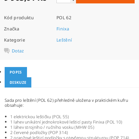
Kód produktu
POL 62
Značka
Finixa
Kategorie
Leštění
Dotaz
POPIS
DISKUZE
Sada pro leštění (POL 62) přehledně uložena v praktickém kufru
obsahuje:
1 elektrickou leštičku (POL 55)
1 lahev unikátní jednokrokové lešticí pasty Finixa (POL 10)
1 láhev strojního / ručního vosku (MHW 05)
2 červené podložky (POP 314)
2 oranžové lešticí podložky s otevřenou strukturou (POP 714)