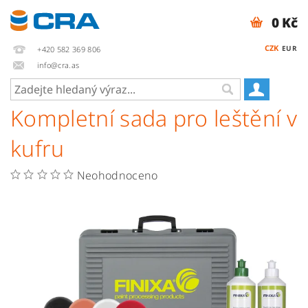
0 Kč
CZK
EUR
+420 582 369 806
info@cra.as
Kompletní sada pro leštění v
kufru
Neohodnoceno