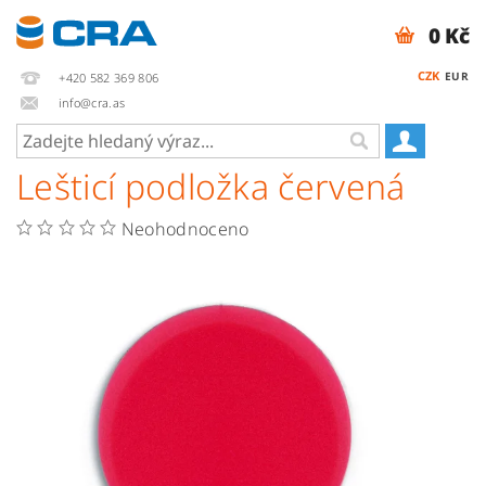
0 Kč
CZK
EUR
+420 582 369 806
info@cra.as
Lešticí podložka červená
Neohodnoceno