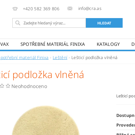
info@cra.as
+420 582 369 806
OVAX
SPOTŘEBNÍ MATERIÁL FINIXA
KATALOGY
D
Spotřební materiál Finixa
Leštění
Lešticí podložka vlněná
ticí podložka vlněná
Neohodnoceno
Lešticí po
Dostupn
Provede
Běžná c