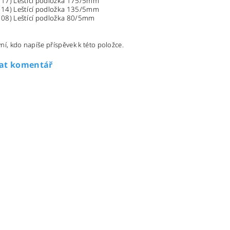
117) Leštící podložka 175/5mm
114) Leštící podložka 135/5mm
108) Leštící podložka 80/5mm
ní, kdo napíše příspěvek k této položce.
dat komentář