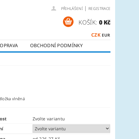
|
PŘIHLÁŠENÍ
REGISTRACE
KOŠÍK:
0 Kč
CZK
EUR
OPRAVA
OBCHODNÍ PODMÍNKY
dložka vlněná
ost
Zvolte variantu
ní
ena
od 226,27 Kč