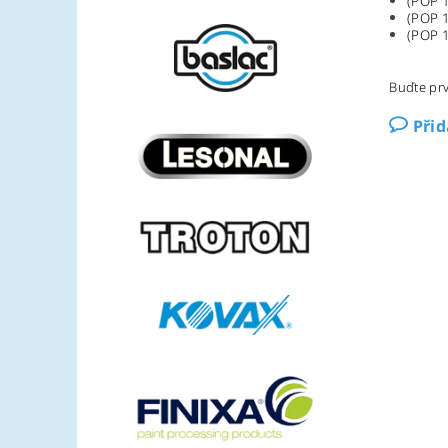
(POP 
(POP 
(POP 
Buďte prv
Při