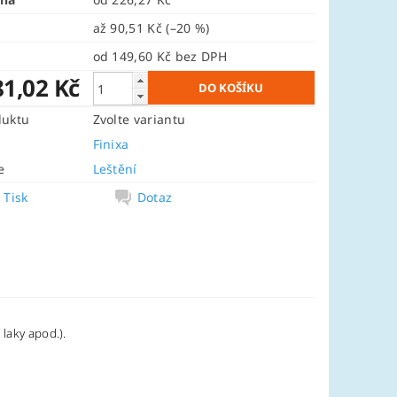
až
90,51 Kč
(–20 %)
od 149,60 Kč
bez DPH
81,02 Kč
duktu
Zvolte variantu
Finixa
e
Leštění
Tisk
Dotaz
 laky apod.).