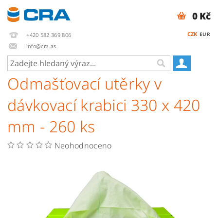
0 Kč
CZK
EUR
+420 582 369 806
info@cra.as
Odmašťovací utěrky v
dávkovací krabici 330 x 420
mm - 260 ks
Neohodnoceno