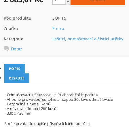
Kód produktu
SOF 19
Značka
Finixa
Kategorie
Lešticí, odmašťovací a čisticí utěrky
Dotaz
POPIS
DISKUZE
• Odmašťovací utěrky s vynikající absorbční kapacitou
• Vhodné pro vodouředitelné a rozpouštědlové odmašťovače
• Bezprašné a bez silikonů
• V dávkovací krabici 260 kusů
• 330 x 420 mm
Buďte první, kdo napíše příspěvek k této položce.