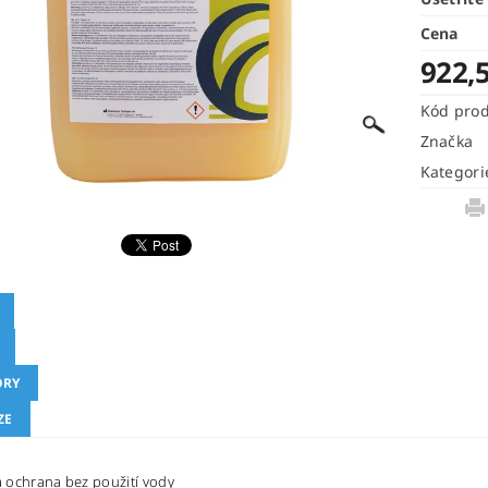
Cena
922,
Kód pro
Značka
Kategori
ORY
ZE
 a ochrana bez použití vody