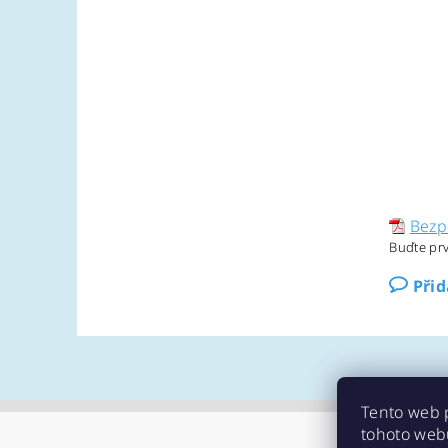
Bezp
Buďte prv
Při
Tento web 
tohoto webu