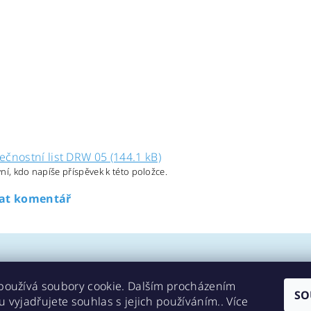
ečnostní list DRW 05 (144.1 kB)
ní, kdo napíše příspěvek k této položce.
dat komentář
používá soubory cookie. Dalším procházením
SO
 vyjadřujete souhlas s jejich používáním.. Více
Kontakty