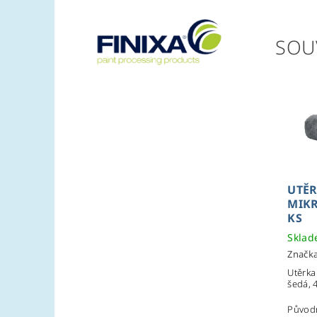
SOU
UTĚR
MIKR
KS
Skla
Značk
Utěrka
šedá, 4
Původ