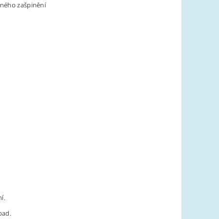
ačného zašpinění
í.
pad.