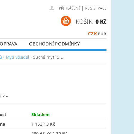
|
PŘIHLÁŠENÍ
REGISTRACE
KOŠÍK:
0 Kč
CZK
EUR
OPRAVA
OBCHODNÍ PODMÍNKY
ů
Mytí vozidel
Suché mytí 5 L
í 5 L
ost
Skladem
ena
1 153,13 Kč
230,63 Kč
(–20 %)