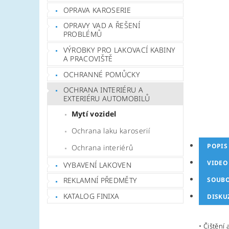
OPRAVA KAROSERIE
OPRAVY VAD A ŘEŠENÍ
PROBLÉMŮ
VÝROBKY PRO LAKOVACÍ KABINY
A PRACOVIŠTĚ
OCHRANNÉ POMŮCKY
OCHRANA INTERIÉRU A
EXTERIÉRU AUTOMOBILŮ
Mytí vozidel
Ochrana laku karoserií
POPIS
Ochrana interiérů
VIDEO
VYBAVENÍ LAKOVEN
SOUB
REKLAMNÍ PŘEDMĚTY
KATALOG FINIXA
DISKU
• Čištění