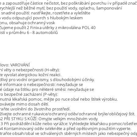
e a zapouzdřuje částice nečistot, bez poškrábání povrchu i v případě zn
 rychlejší než běžné mytí; bez použití vody, oplachu, šamponování
 snadné použití: nastříkejte, rozetřete a vyleštěte
á vodu odpuzující povrch s hlubokým leskem
ikonu, obsahuje ochranný vosk
ujeme použít 2 Finixa utěrky z mikrovlákna POL 40
yčistí v průměru 6 - 8 automobilů
slovo: VAROVÁNÍ
í věty o nebezpečnosti (H-věty):
 vyvolat alergickou kožní reakci.
livý pro vodní organismy, s dlouhodobými účinky.
é informace o nebezpečnosti: nevyžaduje se
 údaje na štítku pro některé směsi: nevyžaduje se
o bezpečné zacházení (P-věty):
i nutná lékařská pomoc, mějte po ruce obal nebo štítek výrobku.
ovávejte mimo dosah dětí.
aňte uvolnění do životního prostředí.
ívejte ochranné rukavice/ochranný oděv/ochranné brýle/obličejový štít.
2 PŘI STYKU S KŮŽÍ: Omyjte velkým množstvím vody.
 Při podráždění kůže nebo vyrážce: Vyhledejte lékařskou pomoc/ošetřen
4 Kontaminovaný oděv svlékněte a před opětovným použitím vyperte.
traňte obsah/obal ve schválených sběrných místech jako nebezpečný od