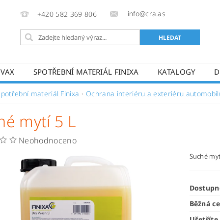
info@cra.as
+420 582 369 806
OVAX
SPOTŘEBNÍ MATERIÁL FINIXA
KATALOGY
D
Spotřební materiál Finixa
Ochrana interiéru a exteriéru automobil
hé mytí 5 L
Neohodnoceno
Suché myt
Dostupn
Běžná c
Ušetříte