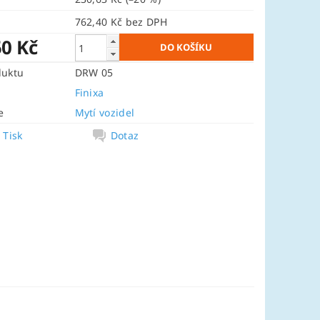
762,40 Kč bez DPH
50 Kč
duktu
DRW 05
Finixa
e
Mytí vozidel
Tisk
Dotaz