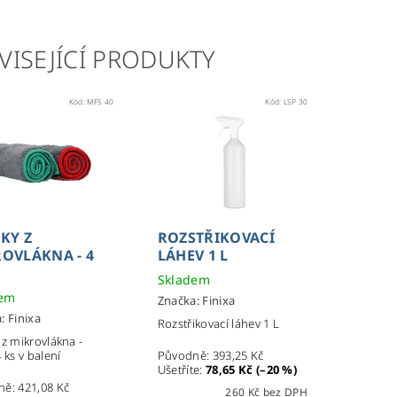
VISEJÍCÍ PRODUKTY
Kód:
MFS 40
Kód:
LSP 30
KY Z
ROZSTŘIKOVACÍ
OVLÁKNA - 4
LÁHEV 1 L
Skladem
dem
Značka:
Finixa
a:
Finixa
Rozstřikovací láhev 1 L
 z mikrovlákna -
 ks v balení
Původně:
393,25 Kč
Ušetříte
:
78,65 Kč (–20 %)
ně:
421,08 Kč
260 Kč bez DPH