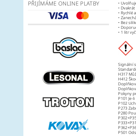
PŘIJÍMÁME ONLINE PLATBY
• Uvolňuj
• Dvakrát
• Rychlé a
• Zanech
• Bez sil
• Doporuč
• 1 litr v
Signální 
Standardn
H317 Může
H412 Škod
Doplňkov
Doplňkové
Pokyny pr
P101 Je-l
P102 Uch
P273 Zabr
P280 Použ
P302+P35
P333+P313
P362+P36
P501 Ods