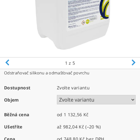
1
z 5
Odstraňovač silikonu a odmašťovač povrchu
Dostupnost
Zvolte variantu
Objem
Běžná cena
od 1 132,56 Kč
Ušetříte
až
982,04 Kč
(–20 %)
Cena
od 748,80 Kč
bez DPH