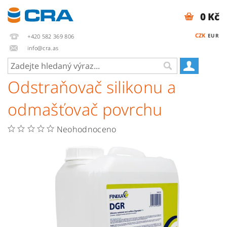
0 Kč
CZK
EUR
+420 582 369 806
info@cra.as
Odstraňovač silikonu a
odmašťovač povrchu
Neohodnoceno