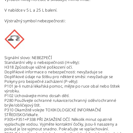
V nabídce v 5 L a 25 L balení.
Výstražný symbol nebezpečnosti:
Signální slovo: NEBEZPEČÍ
Standardní věty o nebezpečnosti (H-věty):
H318 Způsobuje vážné poškození očí.
Doplňkové informace o nebezpečnosti: nevyžaduje se
Doplňkové údaje na štítku pro některé směsi: nevyžaduje se
Pokyny pro bezpečné zacházení (P-věty):
P101 Je-li nutná lékařská pomoc, mějte po ruce obal nebo štítek
výrobku.
P102 Uchovávejte mimo dosah dětí.
P280 Používejte ochranné rukavice/ochranný oděv/ochranné
brýle/obličejový štít.
P310 Okamžitě volejte TOXIKOLOGICKÉ INFORMAČNÍ
STŘEDISKO/lékaře.
P305+P351+P338 PŘI ZASAŽENÍ OČÍ: Několik minut opatrně
vyplachujte vodou. Vyjměte kontaktní čočky, jsou-li nasazeny a
pokud je lze vyjmout snadno. Pokračujte ve vyplachování.