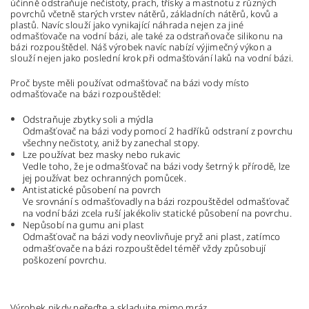
účinně odstraňuje nečistoty, prach, třísky a mastnotu z různých
povrchů včetně starých vrstev nátěrů, základních nátěrů, kovů a
plastů. Navíc slouží jako vynikající náhrada nejen za jiné
odmašťovače na vodní bázi, ale také za odstraňovače silikonu na
bázi rozpouštědel. Náš výrobek navíc nabízí výjimečný výkon a
slouží nejen jako poslední krok při odmašťování laků na vodní bázi.
Proč byste měli používat odmašťovač na bázi vody místo
odmašťovače na bázi rozpouštědel:
Odstraňuje zbytky soli a mýdla
Odmašťovač na bázi vody pomocí 2 hadříků odstraní z povrchu
všechny nečistoty, aniž by zanechal stopy.
Lze používat bez masky nebo rukavic
Vedle toho, že je odmašťovač na bázi vody šetrný k přírodě, lze
jej používat bez ochranných pomůcek.
Antistatické působení na povrch
Ve srovnání s odmašťovadly na bázi rozpouštědel odmašťovač
na vodní bázi zcela ruší jakékoliv statické působení na povrchu.
Nepůsobí na gumu ani plast
Odmašťovač na bázi vody neovlivňuje pryž ani plast, zatímco
odmašťovače na bázi rozpouštědel téměř vždy způsobují
poškození povrchu.
Výrobek nikdy neřeďte a skladujte mimo mráz.