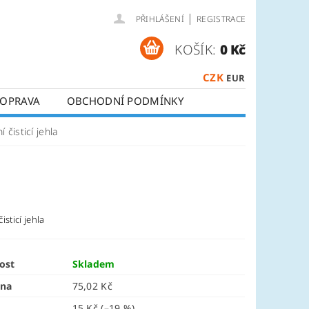
|
PŘIHLÁŠENÍ
REGISTRACE
KOŠÍK:
0 Kč
CZK
EUR
OPRAVA
OBCHODNÍ PODMÍNKY
 čisticí jehla
isticí jehla
ost
Skladem
ena
75,02 Kč
15 Kč
(–19 %)