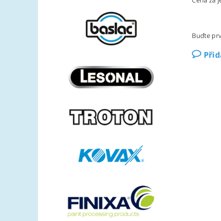
Cena za je
Buďte prv
Při