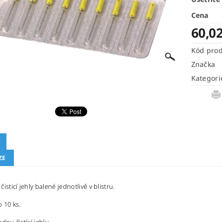
Cena
60,0
Kód pro
Značka
Kategori
ZE
isticí jehly balené jednotlivě v blistru.
 10 ks.