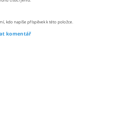
dnu čistící jehlu.
ní, kdo napíše příspěvek k této položce.
dat komentář