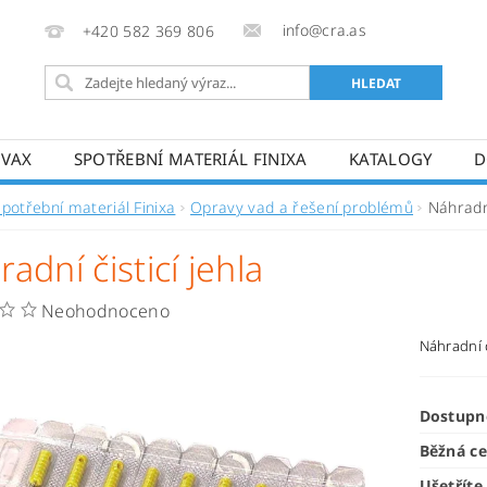
info@cra.as
+420 582 369 806
OVAX
SPOTŘEBNÍ MATERIÁL FINIXA
KATALOGY
D
Spotřební materiál Finixa
Opravy vad a řešení problémů
Náhradní
adní čisticí jehla
Neohodnoceno
Náhradní č
Dostupn
Běžná c
Ušetříte