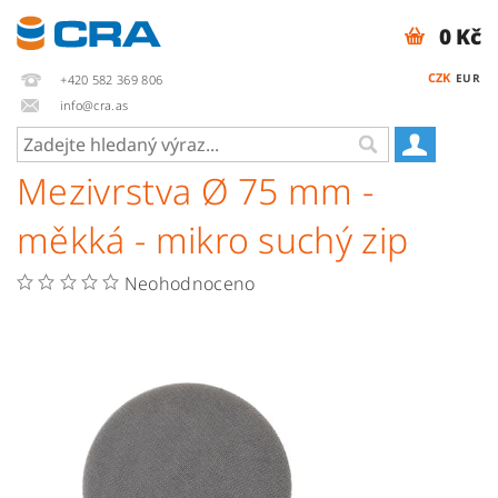
0 Kč
CZK
EUR
+420 582 369 806
info@cra.as
Mezivrstva Ø 75 mm -
měkká - mikro suchý zip
Neohodnoceno