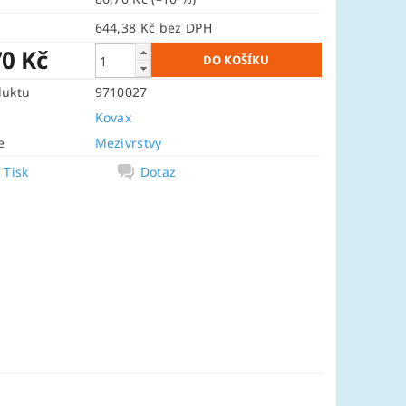
644,38 Kč bez DPH
70 Kč
duktu
9710027
Kovax
e
Mezivrstvy
Tisk
Dotaz