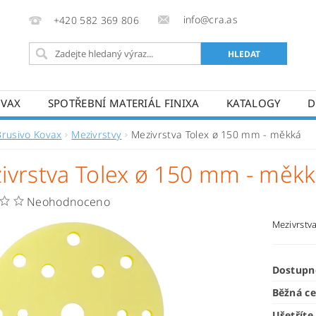
info@cra.as
+420 582 369 806
OVAX
SPOTŘEBNÍ MATERIÁL FINIXA
KATALOGY
D
Brusivo Kovax
Mezivrstvy
Mezivrstva Tolex ø 150 mm - měkká
ivrstva Tolex ø 150 mm - měk
Neohodnoceno
Mezivrstv
Dostupn
Běžná c
Ušetříte