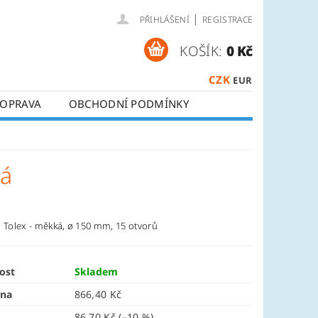
|
PŘIHLÁŠENÍ
REGISTRACE
KOŠÍK:
0 Kč
CZK
EUR
OPRAVA
OBCHODNÍ PODMÍNKY
ká
a Tolex - měkká,
ø 150 mm, 15 otvorů
ost
Skladem
ena
866,40 Kč
86,70 Kč
(–10 %)