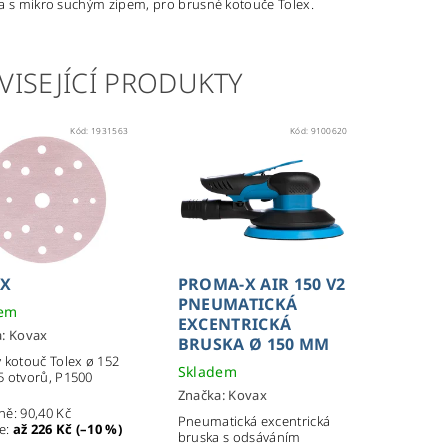
a s mikro suchým zipem, pro brusné kotouče Tolex.
VISEJÍCÍ PRODUKTY
Kód:
1931563
Kód:
9100620
EX
PROMA-X AIR 150 V2
PNEUMATICKÁ
dem
EXCENTRICKÁ
a:
Kovax
BRUSKA Ø 150 MM
 kotouč Tolex ø 152
Skladem
 otvorů, P1500
Značka:
Kovax
ně:
90,40 Kč
Pneumatická excentrická
te
:
až 226 Kč (–10 %)
bruska s odsáváním