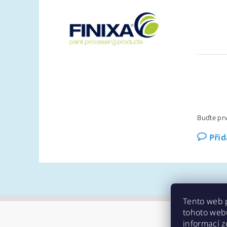
Buďte prv
Při
Tento web 
tohoto webu
informací
z