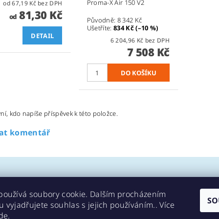
Proma-X Air 150 V2
od 67,19 Kč bez DPH
81,30 Kč
od
Původně:
8 342 Kč
Ušetříte
:
834 Kč (–10 %)
DETAIL
6 204,96 Kč bez DPH
7 508 Kč
ní, kdo napíše příspěvek k této položce.
dat komentář
používá soubory cookie. Dalším procházením
SO
 vyjadřujete souhlas s jejich používáním.. Více
Kontakty
de
.