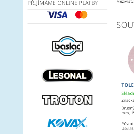
Mezivrstv
PŘIJÍMÁME ONLINE PLATBY
SOU
TOL
Skla
Značk
Brusný
mm, 15
Původ
Ušetří