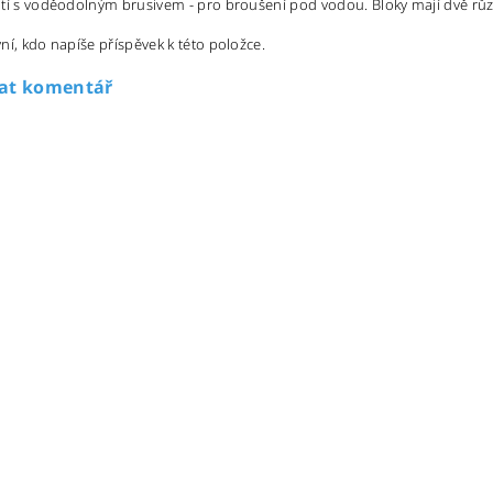
tí s voděodolným brusivem - pro broušení pod vodou. Bloky mají dvě růz
ní, kdo napíše příspěvek k této položce.
dat komentář