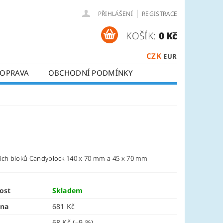
|
PŘIHLÁŠENÍ
REGISTRACE
KOŠÍK:
0 Kč
CZK
EUR
OPRAVA
OBCHODNÍ PODMÍNKY
ích bloků Candyblock 140 x 70 mm a 45 x 70 mm
ost
Skladem
ena
681 Kč
68 Kč
(–9 %)