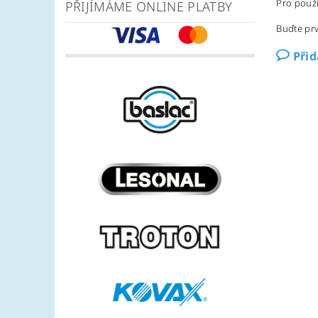
Pro použi
PŘIJÍMÁME ONLINE PLATBY
Buďte prv
Při