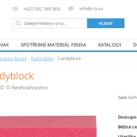
info@cra.as
+420 582 369 806
OVAX
SPOTŘEBNÍ MATERIÁL FINIXA
KATALOGY
D
Brusivo Kovax
Ruční bloky
Candyblock
dyblock
Neohodnoceno
Sada ručn
Dostupn
Běžná c
Ušetříte