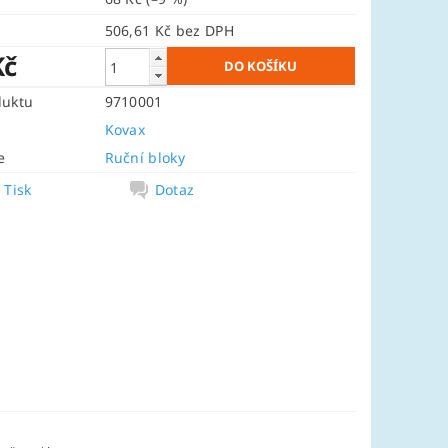
506,61 Kč bez DPH
Kč
duktu
9710001
Kovax
e
Ruční bloky
Tisk
Dotaz