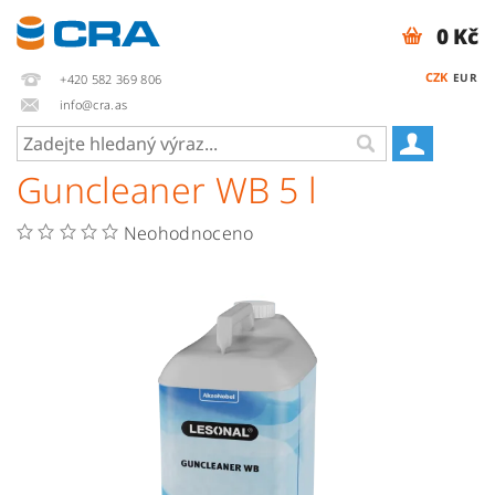
0 Kč
CZK
EUR
+420 582 369 806
info@cra.as
Guncleaner WB 5 l
Neohodnoceno