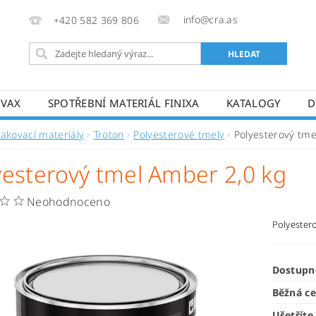
info@cra.as
+420 582 369 806
OVAX
SPOTŘEBNÍ MATERIÁL FINIXA
KATALOGY
D
Lakovací materiály
Troton
Polyesterové tmely
Polyesterový tme
yesterový tmel Amber 2,0 kg
Neohodnoceno
Polyestero
Dostupn
Běžná c
Ušetříte