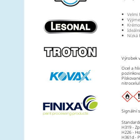
Velmi 
Výjime
Krémo
Ideáln
Nízká 
Výrobek v
Ocel a hl
pozinkov
Pískované
nitrocelu
Signální 
Standardn
H319 - Zp
H226 - Ho
H361d - P