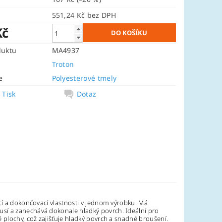
551,24 Kč bez DPH
Kč
duktu
MA4937
Troton
e
Polyesterové tmely
Tisk
Dotaz
icí a dokončovací vlastnosti v jednom výrobku. Má
usí a zanechává dokonale hladký povrch. Ideální pro
 plochy, což zajišťuje hladký povrch a snadné broušení.