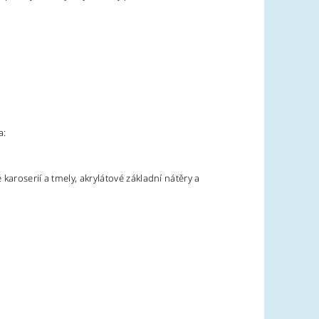
a:
aroserií a tmely, akrylátové základní nátěry a