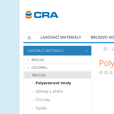
LAKOVACÍ MATERIÁLY
BRUSIVO K
KONTAKTY
LAKOVACÍ MATERIÁLY
BASLAC
Pol
LESONAL
TROTON
Polyesterové tmely
Základy a plniče
Čiré laky
Tužidla