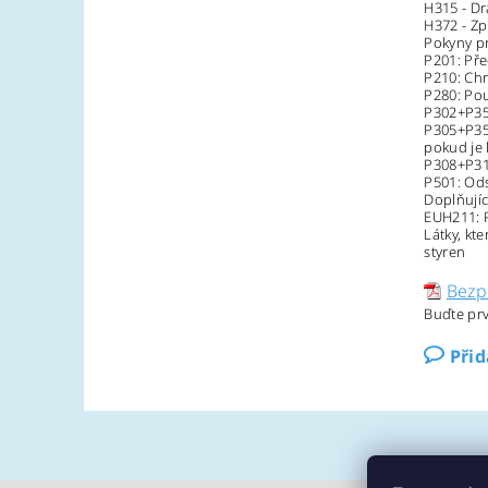
H315 - Dr
H372 - Z
Pokyny p
P201: Pře
P210: Chr
P280: Pou
P302+P35
P305+P351
pokud je 
P308+P313
P501: Ods
Doplňujíc
EUH211: P
Látky, kter
styren
Bezp
Buďte prv
Při