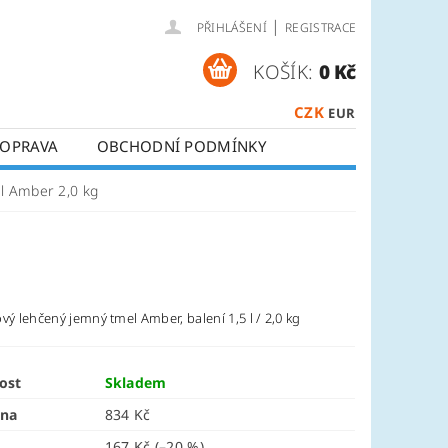
|
PŘIHLÁŠENÍ
REGISTRACE
KOŠÍK:
0 Kč
CZK
EUR
OPRAVA
OBCHODNÍ PODMÍNKY
l Amber 2,0 kg
vý lehčený jemný tmel Amber, balení 1,5 l / 2,0 kg
ost
Skladem
ena
834 Kč
167 Kč
(–20 %)