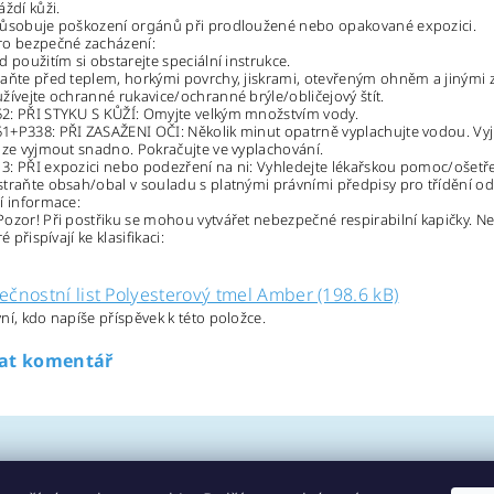
áždí kůži.
působuje poškození orgánů při prodloužené nebo opakované expozici.
ro bezpečné zacházení:
d použitím si obstarejte speciální instrukce.
aňte před teplem, horkými povrchy, jiskrami, otevřeným ohněm a jinými zd
žívejte ochranné rukavice/ochranné brýle/obličejový štít.
2: PŘI STYKU S KŮŽÍ: Omyjte velkým množstvím vody.
+P338: PŘI ZASAŽENI OČI: Několik minut opatrně vyplachujte vodou. Vyjm
lze vyjmout snadno. Pokračujte ve vyplachování.
: PŘI expozici nebo podezření na ni: Vyhledejte lékařskou pomoc/ošetře
traňte obsah/obal v souladu s platnými právními předpisy pro třídění od
í informace:
ozor! Při postřiku se mohou vytvářet nebezpečné respirabilní kapičky. 
é přispívají ke klasifikaci:
ečnostní list Polyesterový tmel Amber (198.6 kB)
ní, kdo napíše příspěvek k této položce.
dat komentář