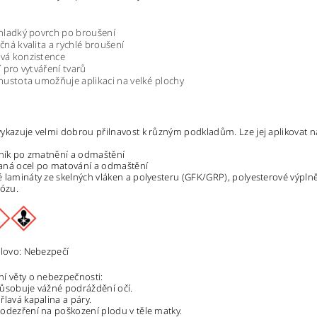
hladký povrch po broušení
čná kvalita a rychlé broušení
vá konzistence
í pro vytváření tvarů
hustota umožňuje aplikaci na velké plochy
ykazuje velmi dobrou přilnavost k různým podkladům. Lze jej aplikovat n
iník po zmatnění a odmaštění
aná ocel po matování a odmaštění
 lamináty ze skelných vláken a polyesteru (GFK/GRP), polyesterové výplně k
lózu.
slovo: Nebezpečí
í věty o nebezpečnosti:
ůsobuje vážné podráždění očí.
řlavá kapalina a páry.
odezření na poškození plodu v těle matky.