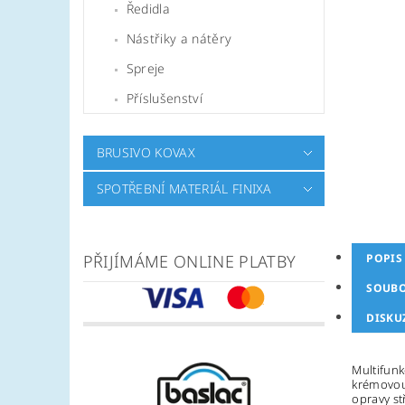
Ředidla
Nástřiky a nátěry
Spreje
Příslušenství
BRUSIVO KOVAX
SPOTŘEBNÍ MATERIÁL FINIXA
PŘIJÍMÁME ONLINE PLATBY
POPIS
SOUB
DISKU
Multifunk
krémovou 
opravy st