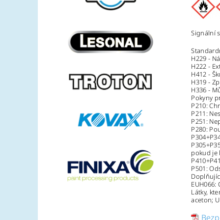
Signální 
Standardn
H229 - Ná
H222 - Ex
H412 - Šk
H319 - Zp
H336 - Mů
Pokyny p
P210: Chr
P211: Nes
P251: Nep
P280: Po
P304+P340
P305+P351
pokud je 
P410+P412
P501: Ods
Doplňujíc
EUH066: 
Látky, kter
aceton; U
Bezpe