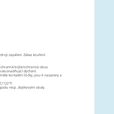
roji zapálení. Zákaz kouření.
ochranné brýle/ochranná obuv.
ozeusnadňující dýchání.
ěte kontaktní čočky, jsou-li nasazeny a
C/122°F.
padu resp. zbytkovými obaly.