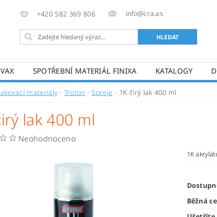
info@cra.as
+420 582 369 806
OVAX
SPOTŘEBNÍ MATERIÁL FINIXA
KATALOGY
D
Lakovací materiály
Troton
Spreje
1K čirý lak 400 ml
irý lak 400 ml
Neohodnoceno
1K akrylát
Dostupn
Běžná c
Ušetříte