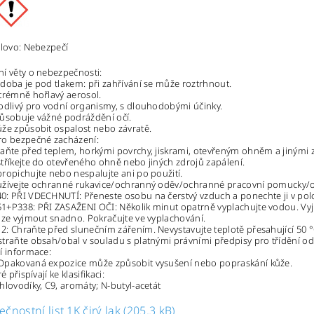
slovo: Nebezpečí
í věty o nebezpečnosti:
doba je pod tlakem: při zahřívání se může roztrhnout.
trémně hořlavý aerosol.
odlivý pro vodní organismy, s dlouhodobými účinky.
ůsobuje vážné podráždění očí.
že způsobit ospalost nebo závratě.
ro bezpečné zacházení:
aňte před teplem, horkými povrchy, jiskrami, otevřeným ohněm a jinými zd
tříkejte do otevřeného ohně nebo jiných zdrojů zapálení.
ropichujte nebo nespalujte ani po použití.
užívejte ochranné rukavice/ochranný oděv/ochranné pracovní pomucky/
: PŘI VDECHNUTÍ: Přeneste osobu na čerstvý vzduch a ponechte ji v pol
+P338: PŘI ZASAŽENI OČI: Několik minut opatrně vyplachujte vodou. Vyjm
lze vyjmout snadno. Pokračujte ve vyplachování.
: Chraňte před slunečním zářením. Nevystavujte teplotě přesahující 50 °
traňte obsah/obal v souladu s platnými právními předpisy pro třídění od
í informace:
Opakovaná expozice může způsobit vysušení nebo popraskání kůže.
é přispívají ke klasifikaci:
hlovodíky, C9, aromáty; N-butyl-acetát
čnostní list 1K čirý lak (205.3 kB)