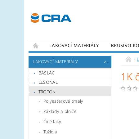
LAKOVACÍ MATERIÁLY
BRUSIVO K
KONTAKTY
LAKOVACÍ MATERIÁLY
BASLAC
1K č
LESONAL
TROTON
Polyesterové tmely
Základy a plniče
Čiré laky
Tužidla