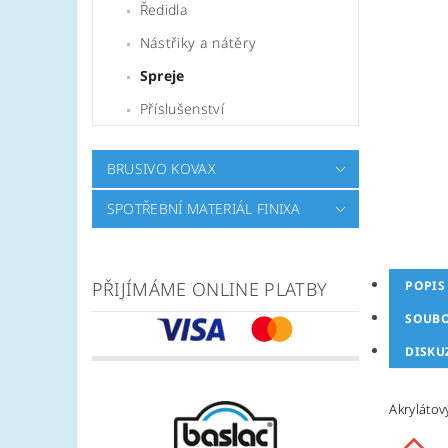
Ředidla
Nástřiky a nátěry
Spreje
Příslušenství
BRUSIVO KOVAX
SPOTŘEBNÍ MATERIÁL FINIXA
PŘIJÍMÁME ONLINE PLATBY
POPIS
SOUB
DISKU
Akrylátov