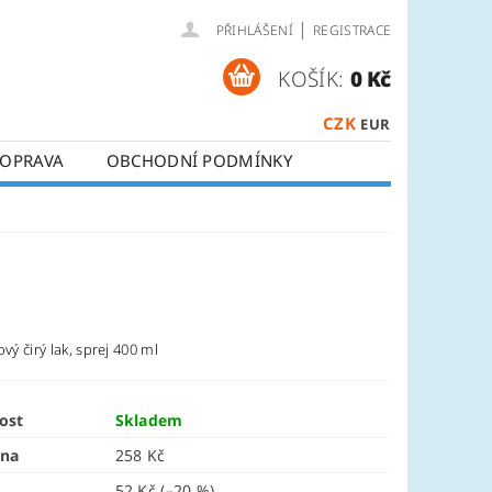
|
PŘIHLÁŠENÍ
REGISTRACE
KOŠÍK:
0 Kč
CZK
EUR
OPRAVA
OBCHODNÍ PODMÍNKY
ový čirý lak, sprej 400 ml
ost
Skladem
ena
258 Kč
52 Kč
(–20 %)