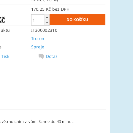
170,25 Kč bez DPH
Kč
duktu
IT300002310
Troton
e
Spreje
Tisk
Dotaz
 povětrnostním vlivům. Schne do 40 minut.