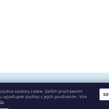
používá soubory cookie. Dalším procházením
SO
 vyjadřujete souhlas s jejich používáním.. Více
Kontakty
de
.