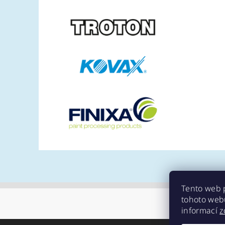
Tento web 
tohoto webu
informací
z