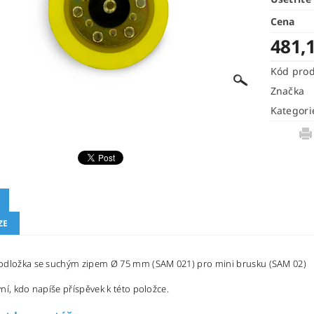
Cena
481,
Kód pro
Značka
Kategori
ZE
odložka se suchým zipem Ø 75 mm (SAM 021) pro mini brusku (SAM 02)
ní, kdo napíše příspěvek k této položce.