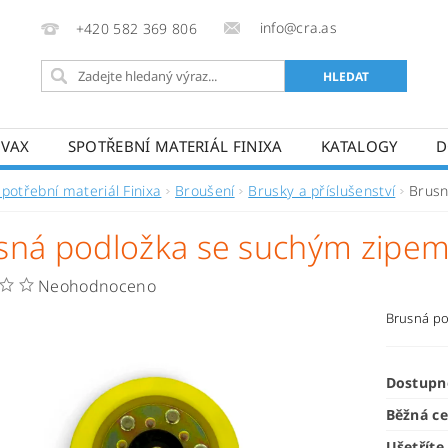
info@cra.as
+420 582 369 806
OVAX
SPOTŘEBNÍ MATERIÁL FINIXA
KATALOGY
D
Spotřební materiál Finixa
Broušení
Brusky a příslušenství
Brusn
sná podložka se suchým zipe
Neohodnoceno
Brusná p
Dostupn
Běžná c
Ušetříte