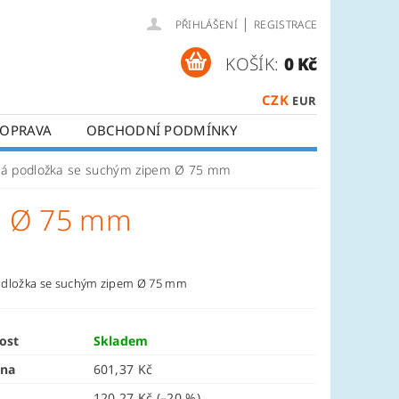
|
PŘIHLÁŠENÍ
REGISTRACE
KOŠÍK:
0 Kč
CZK
EUR
OPRAVA
OBCHODNÍ PODMÍNKY
á podložka se suchým zipem Ø 75 mm
m Ø 75 mm
odložka se suchým zipem Ø 75 mm
ost
Skladem
ena
601,37 Kč
120,27 Kč
(–20 %)