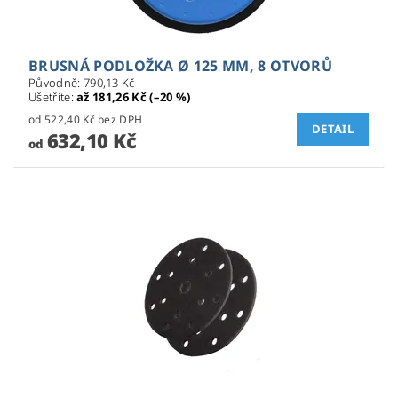
BRUSNÁ PODLOŽKA Ø 125 MM, 8 OTVORŮ
Původně:
790,13 Kč
Ušetříte
:
až 181,26 Kč (–20 %)
od 522,40 Kč bez DPH
DETAIL
632,10 Kč
od