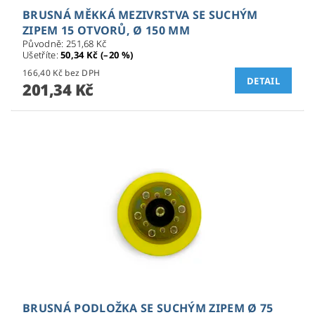
BRUSNÁ MĚKKÁ MEZIVRSTVA SE SUCHÝM
ZIPEM 15 OTVORŮ, Ø 150 MM
Původně:
251,68 Kč
Ušetříte
:
50,34 Kč (–20 %)
166,40 Kč bez DPH
DETAIL
201,34 Kč
BRUSNÁ PODLOŽKA SE SUCHÝM ZIPEM Ø 75