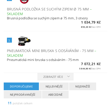
BRUSNÁ PODLOŽKA SE SUCHÝM ZIPEM Ø 75 MM
–
SKLADEM
Brusná podložka se suchým zipem ø 75 mm, 3 otvory
1 034,79 Kč
855,20 Kč
bez DPH
3.
PNEUMATICKÁ MINI BRUSKA S ODSÁVÁNÍM - 75 MM
–
SKLADEM
Pneumatická mini bruska s odsáváním - 75 mm
7 072,21 Kč
5 844,80 Kč
bez DPH
ZOBRAZIT VÍCE
DOPORUČUJEME
NEJLEVNĚJŠÍ
NEJDRAŽŠÍ
NEJPRODÁVANĚJŠÍ
ABECEDNĚ
11
položek celkem