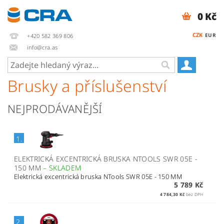
0 Kč
CZK
EUR
+420 582 369 806
info@cra.as
Brusky a příslušenství
NEJPRODÁVANĚJŠÍ
1.
ELEKTRICKÁ EXCENTRICKÁ BRUSKA NTOOLS SWR 05E -
150 MM
–
SKLADEM
Elektrická excentrická bruska NTools SWR 05E - 150 MM
5 789 Kč
4 784,30 Kč
bez DPH
2.