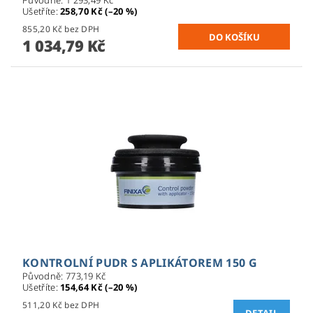
Původně:
1 293,49 Kč
Ušetříte
:
258,70 Kč (–20 %)
855,20 Kč bez DPH
1 034,79 Kč
KONTROLNÍ PUDR S APLIKÁTOREM 150 G
Původně:
773,19 Kč
Ušetříte
:
154,64 Kč (–20 %)
511,20 Kč bez DPH
DETAIL