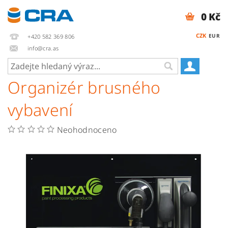
0 Kč
CZK
EUR
+420 582 369 806
info@cra.as
Organizér brusného
vybavení
Neohodnoceno