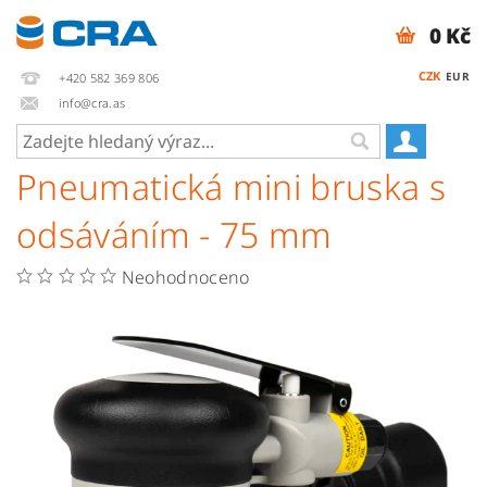
0 Kč
CZK
EUR
+420 582 369 806
info@cra.as
Pneumatická mini bruska s
odsáváním - 75 mm
Neohodnoceno