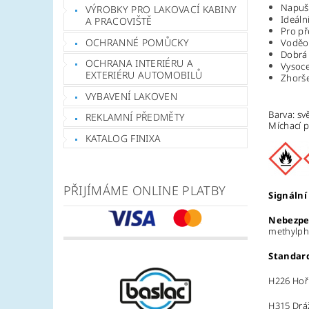
Napušt
VÝROBKY PRO LAKOVACÍ KABINY
Ideáln
A PRACOVIŠTĚ
Pro př
OCHRANNÉ POMŮCKY
Voděod
Dobrá 
OCHRANA INTERIÉRU A
Vysoce
EXTERIÉRU AUTOMOBILŮ
Zhorše
VYBAVENÍ LAKOVEN
Barva: sv
REKLAMNÍ PŘEDMĚTY
Míchací 
KATALOG FINIXA
PŘIJÍMÁME ONLINE PLATBY
Signální
Nebezpe
methylph
Standard
H226 Hořl
H315 Dráž