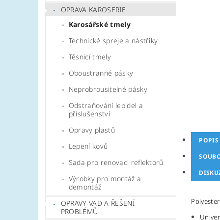
OPRAVA KAROSERIE
Karosářské tmely
Technické spreje a nástřiky
Těsnicí tmely
Oboustranné pásky
Neprobrousitelné pásky
Odstraňování lepidel a
příslušenství
Opravy plastů
POPIS
Lepení kovů
SOUB
Sada pro renovaci reflektorů
DISKU
Výrobky pro montáž a
demontáž
Polyeste
OPRAVY VAD A ŘEŠENÍ
PROBLÉMŮ
Univer