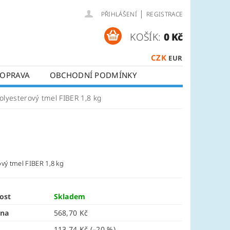
|
PŘIHLÁŠENÍ
REGISTRACE
KOŠÍK:
0 Kč
CZK
EUR
OPRAVA
OBCHODNÍ PODMÍNKY
olyesterový tmel FIBER 1,8 kg
vý tmel FIBER 1,8 kg
ost
Skladem
ena
568,70 Kč
113,74 Kč
(–20 %)