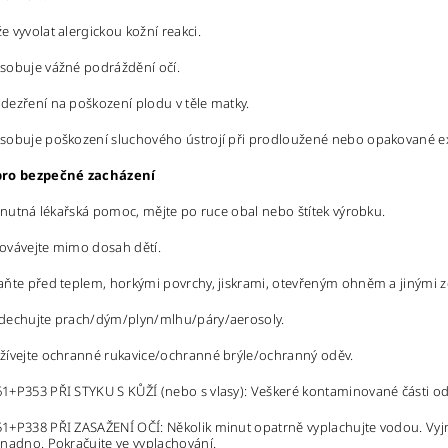
 vyvolat alergickou kožní reakci.
sobuje vážné podráždění očí.
ezření na poškození plodu v těle matky.
sobuje poškození sluchového ústrojí při prodloužené nebo opakované ex
pro bezpečné zacházení
i nutná lékařská pomoc, mějte po ruce obal nebo štítek výrobku.
ovávejte mimo dosah dětí.
ňte před teplem, horkými povrchy, jiskrami, otevřeným ohněm a jinými zd
dechujte prach/dým/plyn/mlhu/páry/aerosoly.
žívejte ochranné rukavice/ochranné brýle/ochranný oděv.
+P353 PŘI STYKU S KŮŽÍ (nebo s vlasy): Veškeré kontaminované části od
+P338 PŘI ZASAŽENÍ OČÍ: Několik minut opatrně vyplachujte vodou. Vyjmět
nadno. Pokračujte ve vyplachování.