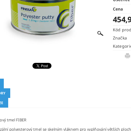
Cena
454,
Kód pro
Značka
Kategori
ORY
ZE
rový tmel FIBER
zální polyesterový tmel se skelným vláknem pro vyplňování větších ploch