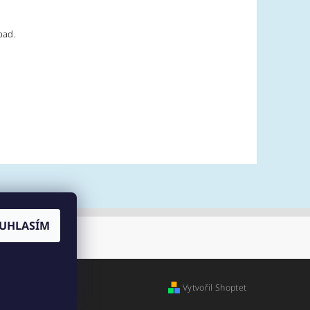
pad.
UHLASÍM
Vytvořil Shoptet