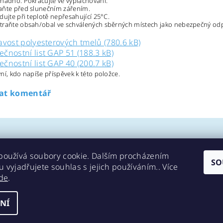
nadno. Pokračujte ve vyplachování.
aňte před slunečním zářením.
dujte při teplotě nepřesahující 25°C.
traňte obsah/obal ve schválených sběrných místech jako nebezpečný od
avost polyesterových tmelů (780.6 kB)
čnostní list GAP 51 (188.3 kB)
čnostní list GAP 40 (200.7 kB)
ní, kdo napíše příspěvek k této položce.
dat komentář
používá soubory cookie. Dalším procházením
SO
 vyjadřujete souhlas s jejich používáním.. Více
Kontakty
de
.
NÍ