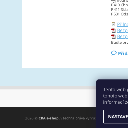
vyjmout s
P410 Chr
P411 Skla
P501 Ods
Přiln
Bezpe
Bezpe
Buďte prv
Při
Tento web 
tohoto webu
informací
z
NASTAVE
2026 ©
CRA e-shop
, všechna práva vyhrazena