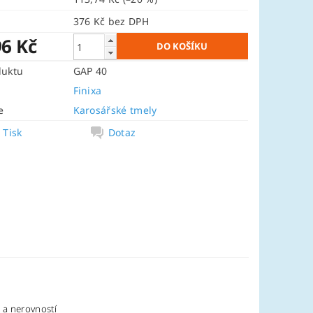
376 Kč bez DPH
96 Kč
duktu
GAP 40
Finixa
e
Karosářské tmely
Tisk
Dotaz
 a nerovností