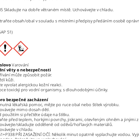
 Skladujte na dobře větraném místě. Uchovávejte v chladu.
raňte obsah/obal v souladu s místními předpisy předáním osobě oprávně
GAP 51)
 slovo
Varování
ní věty o nebezpečnosti
ívání může způsobit požár.
dí kůži.
 vyvolat alergickou kožní reakci.
ce toxický pro vodní organismy, s dlouhodobými účinky.
pro bezpečné zacházení
i nutná lékařská pomoc, mějte po ruce obal nebo štítek výrobku.
ovávejte mimo dosah dětí.
 použitím si přečtěte údaje na štítku.
ňte před teplem, horkými povrchy, jiskrami, otevřeným ohněm a jinými zd
vávejte/skladujte odděleně od oděvů/hořlavých materiálů.
vávejte v chladu.
+P338 PŘI ZASAŽENÍ OČÍ: Několik minut opatrně vyplachujte vodou. Vyjmět