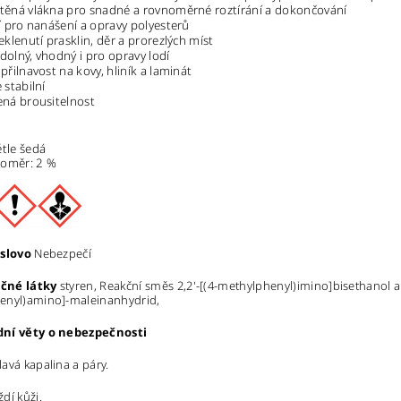
ěná vlákna pro snadné a rovnoměrné roztírání a dokončování
í pro nanášení a opravy polyesterů
eklenutí prasklin, děr a prorezlých míst
olný, vhodný i pro opravy lodí
přilnavost na kovy, hliník a laminát
 stabilní
ná brousitelnost
ětle šedá
poměr: 2 %
 slovo
Nebezpečí
čné látky
styren, Reakční směs 2,2'-[(4-methylphenyl)imino]bisethanol a
enyl)amino]-maleinanhydrid,
ní věty o nebezpečnosti
avá kapalina a páry.
dí kůži.