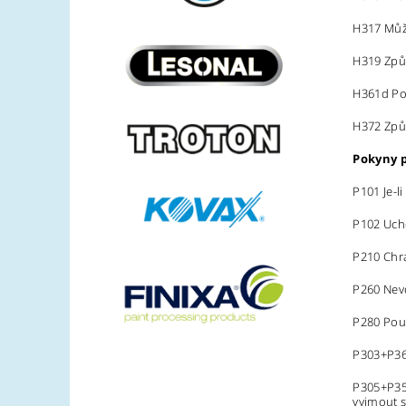
H317 Může
H319 Způ
H361d Pod
H372 Způ
Pokyny 
P101 Je-l
P102 Uch
P210 Chra
P260 Nev
P280 Pou
P303+P361
P305+P351
vyjmout s