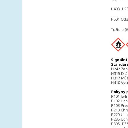
P403+P235
P501 Odst
Tužidlo (
Signální
Standard
H242 Zahř
H315 Dráž
H317 Může
H410 Vyso
Pokyny 
P101 Je-l
P102 Uch
P103 Před
P210 Chra
P220 Ucho
P235 Ucho
P305+P351