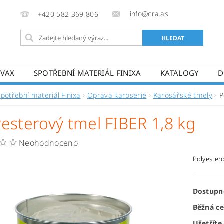
info@cra.as
+420 582 369 806
OVAX
SPOTŘEBNÍ MATERIÁL FINIXA
KATALOGY
D
Spotřební materiál Finixa
Oprava karoserie
Karosářské tmely
P
yesterový tmel FIBER 1,8 kg
Neohodnoceno
Polyestero
Dostupn
Běžná c
Ušetříte