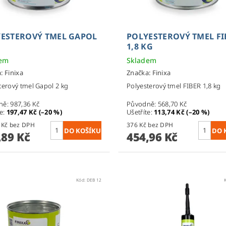
ESTEROVÝ TMEL GAPOL
POLYESTEROVÝ TMEL FI
1,8 KG
dem
Skladem
a:
Finixa
Značka:
Finixa
terový tmel Gapol 2 kg
Polyesterový tmel FIBER 1,8 kg
ně:
987,36 Kč
Původně:
568,70 Kč
te
:
197,47 Kč (–20 %)
Ušetříte
:
113,74 Kč (–20 %)
652,80 Kč bez DPH
376 Kč bez DPH
,89 Kč
454,96 Kč
Kód:
DEB 12