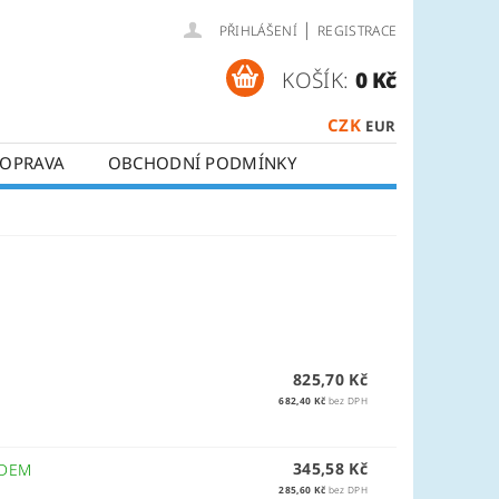
|
PŘIHLÁŠENÍ
REGISTRACE
KOŠÍK:
0 Kč
CZK
EUR
OPRAVA
OBCHODNÍ PODMÍNKY
825,70 Kč
682,40 Kč
bez DPH
345,58 Kč
ADEM
285,60 Kč
bez DPH