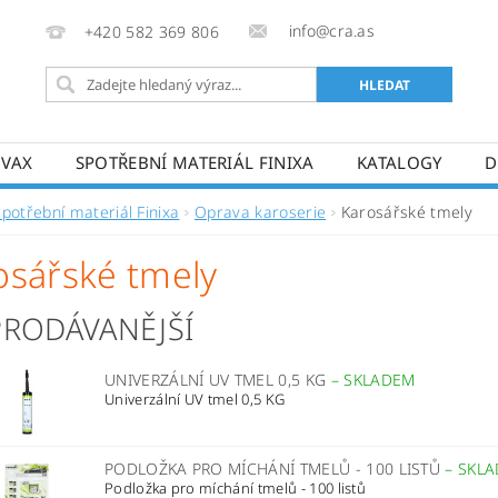
info@cra.as
+420 582 369 806
OVAX
SPOTŘEBNÍ MATERIÁL FINIXA
KATALOGY
D
Spotřební materiál Finixa
Oprava karoserie
Karosářské tmely
osářské tmely
PRODÁVANĚJŠÍ
UNIVERZÁLNÍ UV TMEL 0,5 KG
–
SKLADEM
Univerzální UV tmel 0,5 KG
PODLOŽKA PRO MÍCHÁNÍ TMELŮ - 100 LISTŮ
–
SKL
Podložka pro míchání tmelů - 100 listů