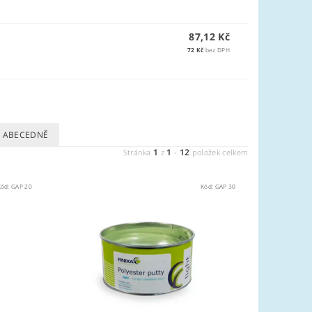
87,12 Kč
72 Kč
bez DPH
ABECEDNĚ
1
1
12
Stránka
z
-
položek celkem
Kód:
GAP 20
Kód:
GAP 30