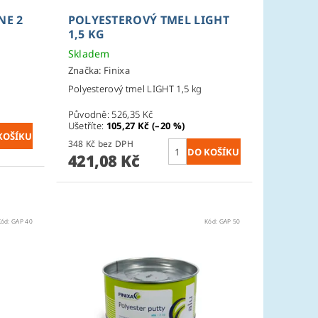
NE 2
POLYESTEROVÝ TMEL LIGHT
1,5 KG
Skladem
Značka:
Finixa
Polyesterový tmel LIGHT 1,5 kg
Původně:
526,35 Kč
Ušetříte
:
105,27 Kč (–20 %)
348 Kč bez DPH
421,08 Kč
Kód:
GAP 40
Kód:
GAP 50