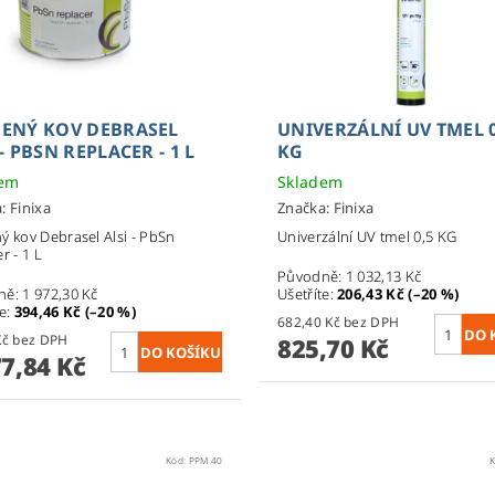
ENÝ KOV DEBRASEL
UNIVERZÁLNÍ UV TMEL 0
 - PBSN REPLACER - 1 L
KG
dem
Skladem
a:
Finixa
Značka:
Finixa
ý kov Debrasel Alsi - PbSn
Univerzální UV tmel 0,5 KG
r - 1 L
Původně:
1 032,13 Kč
ně:
1 972,30 Kč
Ušetříte
:
206,43 Kč (–20 %)
te
:
394,46 Kč (–20 %)
682,40 Kč bez DPH
1 304 Kč bez DPH
825,70 Kč
77,84 Kč
Kód:
PPM 40
K