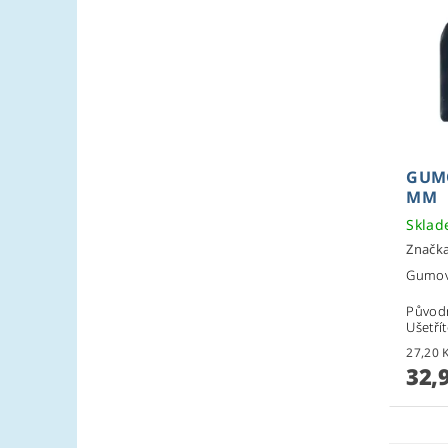
GUMO
MM
Skla
Značk
Gumov
Původ
Ušetří
32,