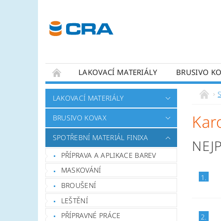
LAKOVACÍ MATERIÁLY
BRUSIVO K
KONTAKTY
LAKOVACÍ MATERIÁLY
Kar
BRUSIVO KOVAX
SPOTŘEBNÍ MATERIÁL FINIXA
NEJ
PŘÍPRAVA A APLIKACE BAREV
MASKOVÁNÍ
1.
BROUŠENÍ
LEŠTĚNÍ
PŘÍPRAVNÉ PRÁCE
2.