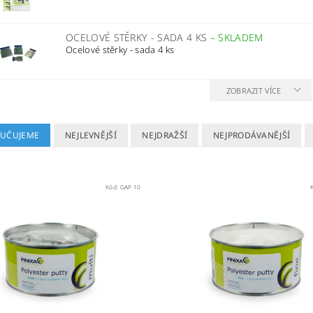
OCELOVÉ STĚRKY - SADA 4 KS
–
SKLADEM
Ocelové stěrky - sada 4 ks
ZOBRAZIT VÍCE
UČUJEME
NEJLEVNĚJŠÍ
NEJDRAŽŠÍ
NEJPRODÁVANĚJŠÍ
Kód:
GAP 10