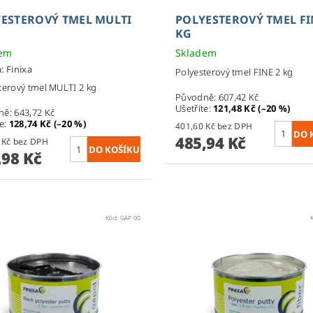
ESTEROVÝ TMEL MULTI
POLYESTEROVÝ TMEL FI
KG
dem
Skladem
a:
Finixa
Polyesterový tmel FINE 2 kg
terový tmel MULTI 2 kg
Původně:
607,42 Kč
Ušetříte
:
121,48 Kč (–20 %)
ně:
643,72 Kč
te
:
128,74 Kč (–20 %)
401,60 Kč bez DPH
485,94 Kč
425,60 Kč bez DPH
,98 Kč
Kód:
GAP 00