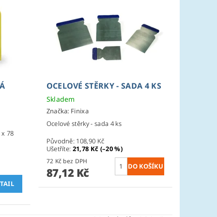
VÁ
OCELOVÉ STĚRKY - SADA 4 KS
Skladem
Značka:
Finixa
Ocelové stěrky - sada 4 ks
 x 78
Původně:
108,90 Kč
Ušetříte
:
21,78 Kč (–20 %)
72 Kč bez DPH
87,12 Kč
TAIL