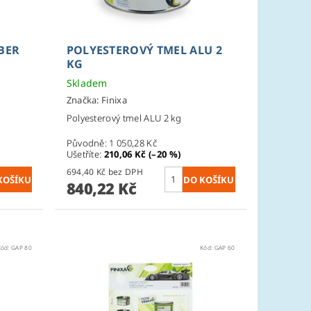
BER
POLYESTEROVÝ TMEL ALU 2
KG
Skladem
Značka:
Finixa
Polyesterový tmel ALU 2 kg
Původně:
1 050,28 Kč
Ušetříte
:
210,06 Kč (–20 %)
694,40 Kč bez DPH
840,22 Kč
Kód:
GAP 80
Kód:
GAP 60