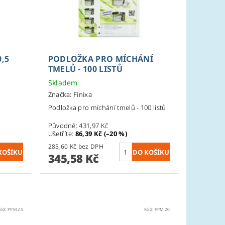
,5
PODLOŽKA PRO MÍCHÁNÍ
TMELŮ - 100 LISTŮ
Skladem
Značka:
Finixa
Podložka pro míchání tmelů - 100 listů
Původně:
431,97 Kč
Ušetříte
:
86,39 Kč (–20 %)
285,60 Kč bez DPH
345,58 Kč
ód:
PPM 25
Kód:
PPM 20