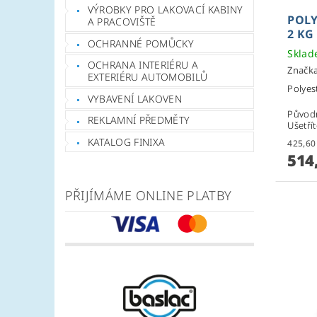
VÝROBKY PRO LAKOVACÍ KABINY
POLY
A PRACOVIŠTĚ
2 KG
OCHRANNÉ POMŮCKY
Skla
OCHRANA INTERIÉRU A
Značk
EXTERIÉRU AUTOMOBILŮ
Polyes
VYBAVENÍ LAKOVEN
Původ
REKLAMNÍ PŘEDMĚTY
Ušetří
KATALOG FINIXA
514
PŘIJÍMÁME ONLINE PLATBY