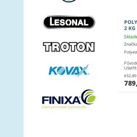
POLY
2 KG
Skla
Značk
Polyes
Původ
Ušetří
789