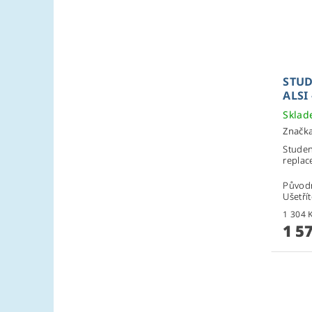
STUD
ALSI
Skla
Značk
Studen
replace
Původ
Ušetří
1 5