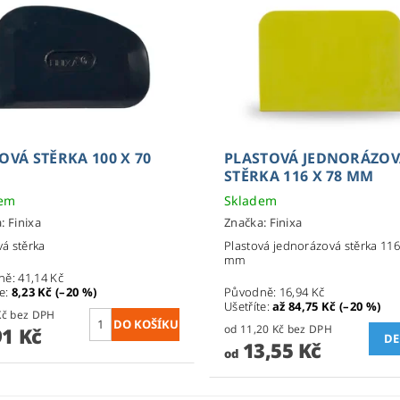
VÁ STĚRKA 100 X 70
PLASTOVÁ JEDNORÁZO
STĚRKA 116 X 78 MM
dem
Skladem
a:
Finixa
Značka:
Finixa
á stěrka
Plastová jednorázová stěrka 116
mm
ně:
41,14 Kč
te
:
8,23 Kč (–20 %)
Původně:
16,94 Kč
Ušetříte
:
až 84,75 Kč (–20 %)
27,20 Kč bez DPH
od 11,20 Kč bez DPH
91 Kč
DE
13,55 Kč
od