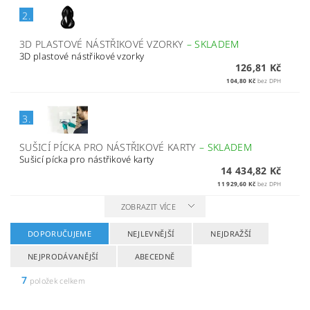
2.
3D PLASTOVÉ NÁSTŘIKOVÉ VZORKY
–
SKLADEM
3D plastové nástřikové vzorky
126,81 Kč
104,80 Kč
bez DPH
3.
SUŠICÍ PÍCKA PRO NÁSTŘIKOVÉ KARTY
–
SKLADEM
Sušicí pícka pro nástřikové karty
14 434,82 Kč
11 929,60 Kč
bez DPH
ZOBRAZIT VÍCE
DOPORUČUJEME
NEJLEVNĚJŠÍ
NEJDRAŽŠÍ
NEJPRODÁVANĚJŠÍ
ABECEDNĚ
7
položek celkem