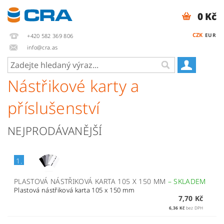
0 Kč
CZK
EUR
+420 582 369 806
info@cra.as
Nástřikové karty a
příslušenství
NEJPRODÁVANĚJŠÍ
1.
PLASTOVÁ NÁSTŘIKOVÁ KARTA 105 X 150 MM
–
SKLADEM
Plastová nástřiková karta 105 x 150 mm
7,70 Kč
6,36 Kč
bez DPH