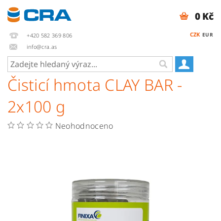
0 Kč
CZK
EUR
+420 582 369 806
info@cra.as
Čisticí hmota CLAY BAR -
2x100 g
Neohodnoceno