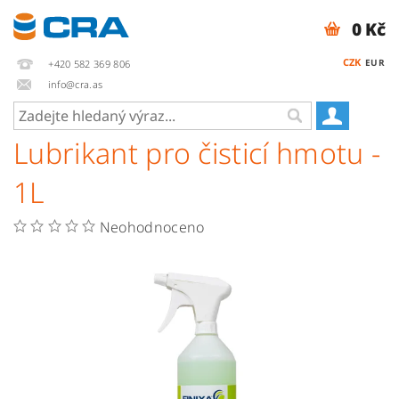
0 Kč
CZK
EUR
+420 582 369 806
info@cra.as
Lubrikant pro čisticí hmotu -
1L
Neohodnoceno