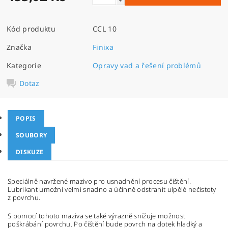
Kód produktu
CCL 10
Značka
Finixa
Kategorie
Opravy vad a řešení problémů
Dotaz
POPIS
SOUBORY
DISKUZE
Speciálně navržené mazivo pro usnadnění procesu čištění.
Lubrikant umožní velmi snadno a účinně odstranit ulpělé nečistoty
z povrchu.
S pomocí tohoto maziva se také výrazně snižuje možnost
poškrábání povrchu. Po čištění bude povrch na dotek hladký a