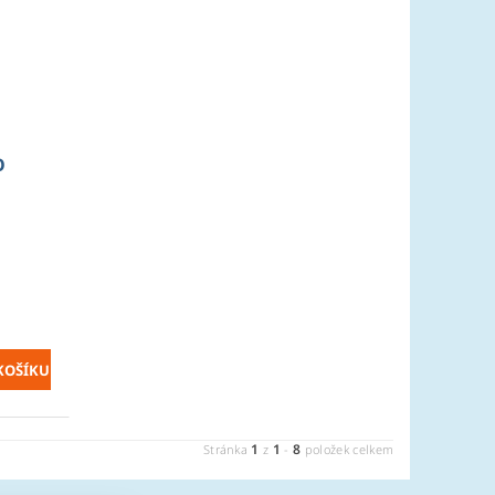
O
u
1
1
8
Stránka
z
-
položek celkem