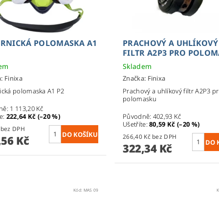
ÝRNICKÁ POLOMASKA A1
PRACHOVÝ A UHLÍKOVÝ
FILTR A2P3 PRO POLO
dem
Skladem
a:
Finixa
Značka:
Finixa
ická polomaska A1 P2
Prachový a uhlíkový filtr A2P3 p
polomasku
ně:
1 113,20 Kč
te
:
222,64 Kč (–20 %)
Původně:
402,93 Kč
Ušetříte
:
80,59 Kč (–20 %)
736 Kč bez DPH
266,40 Kč bez DPH
,56 Kč
322,34 Kč
Kód:
MAS 09
K