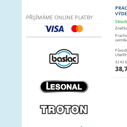
PRAC
VÝD
PŘIJÍMÁME ONLINE PLATBY
Skla
Značk
Prach
ventil
Původ
Ušetří
3
38,