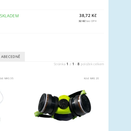
38,72 Kč
SKLADEM
32 Kč
bez DPH
ABECEDNĚ
1
1
8
Stránka
z
-
položek celkem
ód:
MAS 35
Kód:
MAS 20