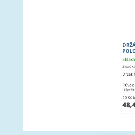
DRŽÁ
POL
Skla
Značk
Držák 
Původ
Ušetří
4
48,