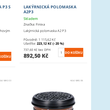
​P3 S
LAKÝRNICKÁ POLOMASKA
A2P3
Skladem
Značka:
Finixa
echovým
Lakýrnická polomaska A2 P3
Původně:
1 115,62 Kč
Ušetříte
:
223,12 Kč (–20 %)
737,60 Kč bez DPH
892,50 Kč
ód:
MAS 03
Kód:
MAS 06