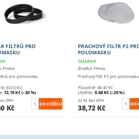
K FILTRŮ PRO
PRACHOVÝ FILTR P2 PR
OMASKU
POLOMASKU
dem
Skladem
a:
Finixa
Značka:
Finixa
filtrů pro polomasku
Prachový filtr P2 pro polomask
ně:
60,50 Kč
Původně:
48,40 Kč
te
:
12,10 Kč (–20 %)
Ušetříte
:
9,68 Kč (–20 %)
0 Kč bez DPH
32 Kč bez DPH
40 Kč
38,72 Kč