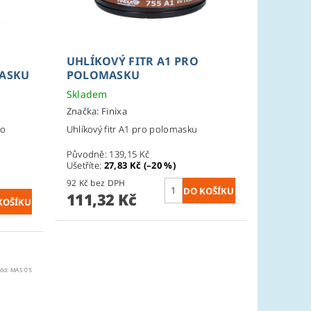
UHLÍKOVÝ FITR A1 PRO
MASKU
POLOMASKU
Skladem
Značka:
Finixa
ro
Uhlíkový fitr A1 pro polomasku
Původně:
139,15 Kč
Ušetříte
:
27,83 Kč (–20 %)
92 Kč bez DPH
111,32 Kč
ód:
MAS 05