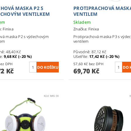
HOVÁ MASKA P2 S
PROTIPRACHOVÁ MASKA ​
ECHOVÝM VENTILKEM
VENTILEM
dem
Skladem
a:
Finixa
Značka:
Finixa
ová maska P2 s výdechovým
Protiprachová maska ​​P3 s výd
kem
ventilem
ně:
48,40 Kč
Původně:
87,12 Kč
te
:
9,68 Kč (–20 %)
Ušetříte
:
17,42 Kč (–20 %)
2 Kč bez DPH
57,60 Kč bez DPH
72 Kč
69,70 Kč
Kód:
MAS 00
K