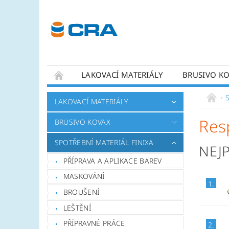
LAKOVACÍ MATERIÁLY
BRUSIVO K
KONTAKTY
LAKOVACÍ MATERIÁLY
Res
BRUSIVO KOVAX
SPOTŘEBNÍ MATERIÁL FINIXA
NEJ
PŘÍPRAVA A APLIKACE BAREV
MASKOVÁNÍ
1.
BROUŠENÍ
LEŠTĚNÍ
PŘÍPRAVNÉ PRÁCE
2.