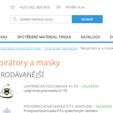
info@cra.as
+420 582 369 806
OVAX
SPOTŘEBNÍ MATERIÁL FINIXA
KATALOGY
D
Spotřební materiál Finixa
Ochranné pomůcky
Respirátory a mas
pirátory a masky
PRODÁVANĚJŠÍ
LAKÝRNICKÁ POLOMASKA A1 P2
–
SKLADEM
Lakýrnická polomaska A1 P2
PROTIPRACHOVÁ MASKA ​​P3 S VENTILEM
–
SKLADEM
Protiprachová maska ​​P3 s výdechovým ventilem