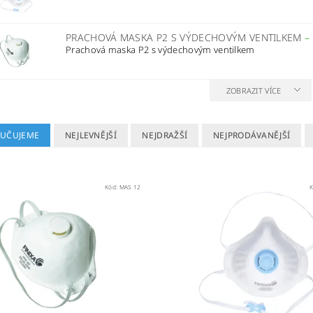
PRACHOVÁ MASKA P2 S VÝDECHOVÝM VENTILKEM
–
Prachová maska P2 s výdechovým ventilkem
ZOBRAZIT VÍCE
UČUJEME
NEJLEVNĚJŠÍ
NEJDRAŽŠÍ
NEJPRODÁVANĚJŠÍ
Kód:
MAS 12
K