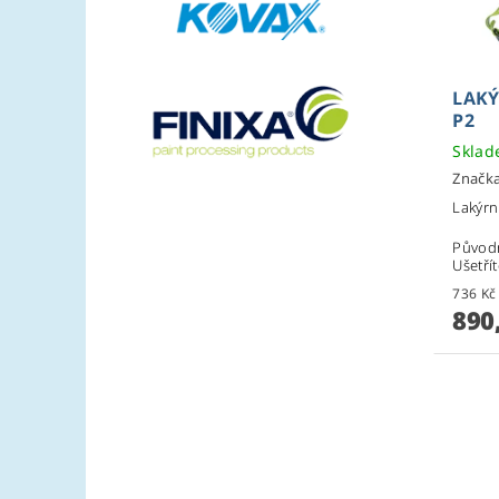
LAK
P2
Skla
Značk
Lakýrn
Původ
Ušetří
890