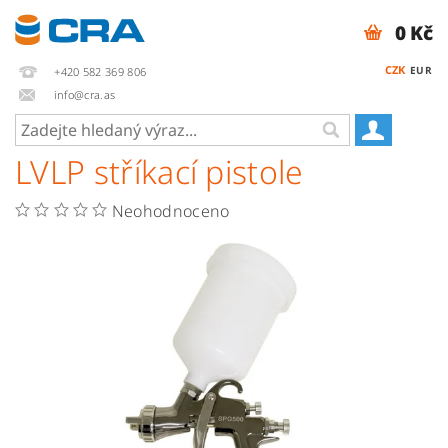
0 Kč
CZK
EUR
+420 582 369 806
info@cra.as
LVLP stříkací pistole
Neohodnoceno