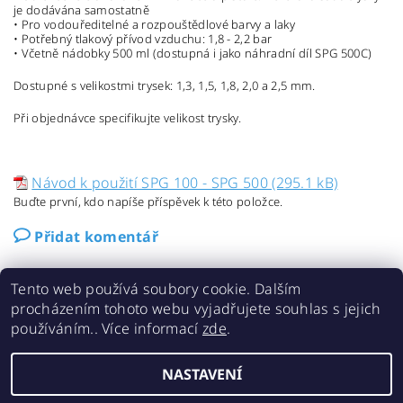
je dodávána samostatně
• Pro vodouředitelné a rozpouštědlové barvy a laky
• Potřebný tlakový přívod vzduchu: 1,8 - 2,2 bar
• Včetně nádobky 500 ml (dostupná i jako náhradní díl SPG 500C)
Dostupné s velikostmi trysek: 1,3, 1,5, 1,8, 2,0 a 2,5 mm.
Při objednávce specifikujte velikost trysky.
Návod k použití SPG 100 - SPG 500 (295.1 kB)
Buďte první, kdo napíše příspěvek k této položce.
Přidat komentář
Tento web používá soubory cookie. Dalším
procházením tohoto webu vyjadřujete souhlas s jejich
používáním.. Více informací
zde
.
Kontakty
NASTAVENÍ
2026 ©
CRA e-shop
, všechna práva vyhrazena