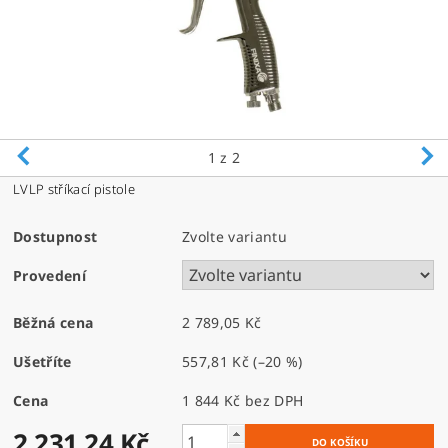
1
z 2
LVLP stříkací pistole
Dostupnost
Zvolte variantu
Provedení
Běžná cena
2 789,05 Kč
Ušetříte
557,81 Kč
(–20 %)
Cena
1 844 Kč bez DPH
2 231,24 Kč