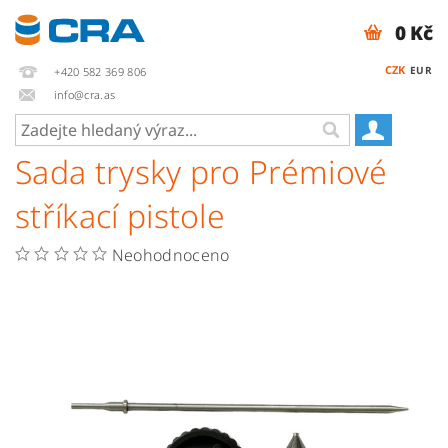
0 Kč
CZK
EUR
+420 582 369 806
info@cra.as
Sada trysky pro Prémiové
stříkací pistole
Neohodnoceno