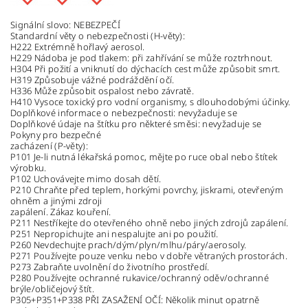
Signální slovo: NEBEZPEČÍ
Standardní věty o nebezpečnosti (H-věty):
H222 Extrémně hořlavý aerosol.
H229 Nádoba je pod tlakem: při zahřívání se může roztrhnout.
H304 Při požití a vniknutí do dýchacích cest může způsobit smrt.
H319 Způsobuje vážné podráždění očí.
H336 Může způsobit ospalost nebo závratě.
H410 Vysoce toxický pro vodní organismy, s dlouhodobými účinky.
Doplňkové informace o nebezpečnosti: nevyžaduje se
Doplňkové údaje na štítku pro některé směsi: nevyžaduje se
Pokyny pro bezpečné
zacházení (P-věty):
P101 Je-li nutná lékařská pomoc, mějte po ruce obal nebo štítek
výrobku.
P102 Uchovávejte mimo dosah dětí.
P210 Chraňte před teplem, horkými povrchy, jiskrami, otevřeným
ohněm a jinými zdroji
zapálení. Zákaz kouření.
P211 Nestříkejte do otevřeného ohně nebo jiných zdrojů zapálení.
P251 Nepropichujte ani nespalujte ani po použití.
P260 Nevdechujte prach/dým/plyn/mlhu/páry/aerosoly.
P271 Používejte pouze venku nebo v dobře větraných prostorách.
P273 Zabraňte uvolnění do životního prostředí.
P280 Používejte ochranné rukavice/ochranný oděv/ochranné
brýle/obličejový štít.
P305+P351+P338 PŘI ZASAŽENÍ OČÍ: Několik minut opatrně