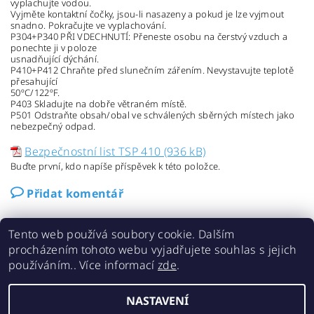
vyplachujte vodou.
Vyjměte kontaktní čočky, jsou-li nasazeny a pokud je lze vyjmout
snadno. Pokračujte ve vyplachování.
P304+P340 PŘI VDECHNUTÍ: Přeneste osobu na čerstvý vzduch a
ponechte ji v poloze
usnadňující dýchání.
P410+P412 Chraňte před slunečním zářením. Nevystavujte teplotě
přesahující
50ºC/122ºF.
P403 Skladujte na dobře větraném místě.
P501 Odstraňte obsah/obal ve schválených sběrných místech jako
nebezpečný odpad.
Bezpečnostní list TSP 410 (936 kB)
Buďte první, kdo napíše příspěvek k této položce.
Přidat komentář
Tento web používá soubory cookie. Dalším
procházením tohoto webu vyjadřujete souhlas s jejich
používáním.. Více informací
zde
.
Kontakty
NASTAVENÍ