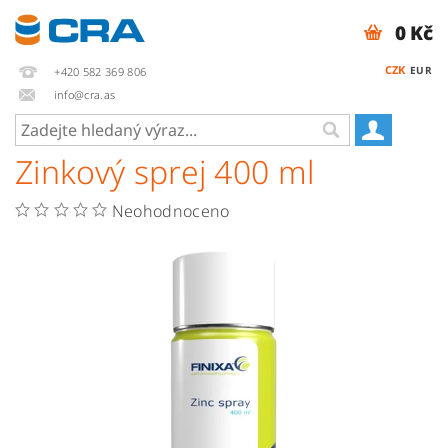
0 Kč
CZK
EUR
+420 582 369 806
info@cra.as
Zinkový sprej 400 ml
Neohodnoceno