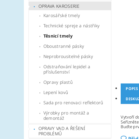
OPRAVA KAROSERIE
Karosářské tmely
Technické spreje a nástřiky
Těsnicí tmely
Oboustranné pásky
Neprobrousitelné pásky
Odstraňování lepidel a
příslušenství
Opravy plastů
POPIS
Lepení kovů
DISKU
Sada pro renovaci reflektorů
Výrobky pro montáž a
Vytvoří 
demontáž
Seřízněte
Buďte prv
OPRAVY VAD A ŘEŠENÍ
PROBLÉMŮ
Při