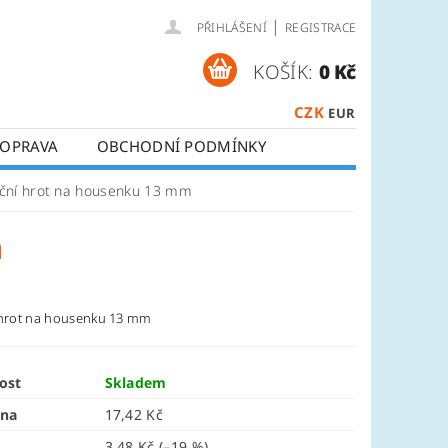
|
PŘIHLÁŠENÍ
REGISTRACE
KOŠÍK:
0 Kč
CZK
EUR
OPRAVA
OBCHODNÍ PODMÍNKY
ační hrot na housenku 13 mm
m
 hrot na housenku 13 mm
ost
Skladem
ena
17,42 Kč
3,48 Kč
(–19 %)