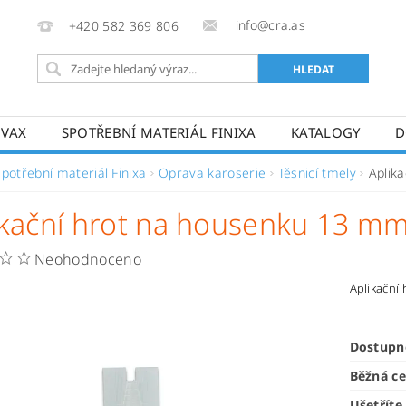
info@cra.as
+420 582 369 806
OVAX
SPOTŘEBNÍ MATERIÁL FINIXA
KATALOGY
D
Spotřební materiál Finixa
Oprava karoserie
Těsnicí tmely
Aplik
ikační hrot na housenku 13 m
Neohodnoceno
Aplikační
Dostupn
Běžná c
Ušetříte