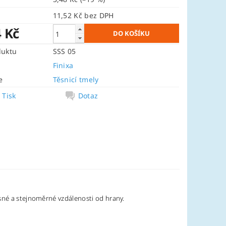
11,52 Kč bez DPH
4 Kč
duktu
SSS 05
Finixa
e
Těsnicí tmely
Tisk
Dotaz
esné a stejnoměrné vzdálenosti od hrany.