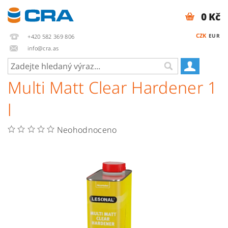
0 Kč
CZK
EUR
+420 582 369 806
info@cra.as
Multi Matt Clear Hardener 1
l
Neohodnoceno